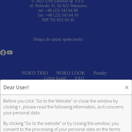
© 2022 USP Zdrowie sp. z o.o.
ul. Poleczki 35, 02-822 Warszawa
tel: +48 (22) 543 64 00
fax: +48 (22) 543 64 10
NIP 701-021-92-41
Dołącz do naszej społeczności
NOKO TRIO
NOKO LOOK
Porady
Gdzie kupić
FAQ
×
Dear User!
Regulamin serwisu
Before you click "Go to the Website" or close the window by
clicking
×
, please read the following information, as it concerns
Polityka prywatności serwisu
your personal data.
By clicking "Go to the website" or by closing this window, you
Regulamin korzystania z serwisów społecznościowych
consent to the processing of your personal data on the terms