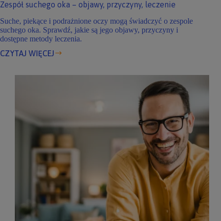
Zespół suchego oka – objawy, przyczyny, leczenie
Suche, piekące i podrażnione oczy mogą świadczyć o zespole
suchego oka. Sprawdź, jakie są jego objawy, przyczyny i
dostępne metody leczenia.
CZYTAJ WIĘCEJ
Zespół
suchego
oka
–
objawy,
przyczyny,
leczenie