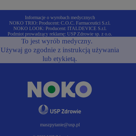
powodów
i
jak
Informacje o wyrobach medycznych
sobie
NOKO TRIO: Producent: C.O.C. Farmaceutici S.r.l.
z
NOKO LOOK: Producent: ITALDEVICE S.r.l.
nimi
Podmiot prowadzący reklamę: USP Zdrowie sp. z o.o.
radzić
To jest wyrób medyczny.
Używaj go zgodnie z instrukcją używania
lub etykietą.
maszpytanie@usp.pl