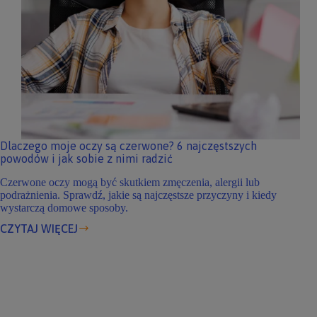
Dlaczego moje oczy są czerwone? 6 najczęstszych
powodów i jak sobie z nimi radzić
Czerwone oczy mogą być skutkiem zmęczenia, alergii lub
podrażnienia. Sprawdź, jakie są najczęstsze przyczyny i kiedy
wystarczą domowe sposoby.
CZYTAJ WIĘCEJ
Dlaczego
moje
oczy
są
czerwone?
6
najczęstszych