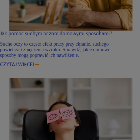
Jak pomóc suchym oczom domowymi sposobami?
Suche oczy to często efekt pracy przy ekranie, suchego
powietrza i zmęczenia wzroku. Sprawdź, jakie domowe
sposoby mogą poprawić ich nawilżenie.
CZYTAJ WIĘCEJ
Jak
pomóc
suchym
oczom
domowymi
sposobami?