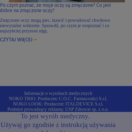
Po czym poznać, że moje oczy są zmęczone? Co jest
dobre na zmęczone oczy?
Zmęczone oczy mogą piec, łzawić i powodować chwilowe
niewyraźne widzenie. Sprawdź, po czym je rozpoznać i co
najszybciej przynosi ulgę.
CZYTAJ WIĘCEJ
Po
czym
poznać,
że
moje
oczy
są
zmęczone?
Co
jest
Informacje o wyrobach medycznych
dobre
NOKO TRIO: Producent: C.O.C. Farmaceutici S.r.l.
na
NOKO LOOK: Producent: ITALDEVICE S.r.l.
zmęczone
Podmiot prowadzący reklamę: USP Zdrowie sp. z o.o.
oczy?
To jest wyrób medyczny.
Używaj go zgodnie z instrukcją używania